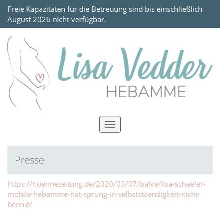
Freie Kapazitäten für die Betreuung sind bis einschließlich
August 2026 nicht verfügbar.
Toggle
navigation
Presse
https://hoennezeitung.de/2020/03/07/balve/lisa-schaefer-
mobile-hebamme-hat-sprung-in-selbststaendigkeit-nicht-
bereut/