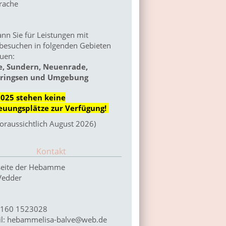
rache
ann Sie für Leistungen mit
besuchen in folgenden Gebieten
uen:
e, Sundern, Neuenrade,
ringsen und Umgebung
2025 stehen keine
euungsplätze zur Verfügung!
voraussichtlich August 2026)
Kontakt
eite der Hebamme
Vedder
 0160 1523028
il: hebammelisa-balve@web.de