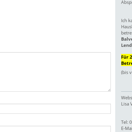
Absp
Ich k
Haus
betre
Balv
Lend
Für 
Betr
(bis 
Webs
Lisa 
Tel:
E-Ma