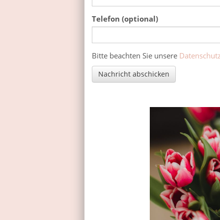
Telefon (optional)
Was ist eins plus drei?
Bitte beachten Sie unsere
Datenschut
Nachricht abschicken